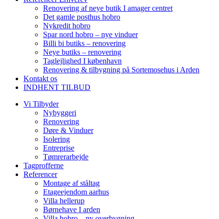
Renovering af neye butik I amager centret
Det gamle posthus hobro​
Nykredit hobro
Spar nord hobro – nye vinduer
Billi bi butiks – renovering
Neye butiks – renovering
Taglejlighed I københavn
Renovering & tilbygning på Sortemosehus i Arden
Kontakt os
INDHENT TILBUD
Vi Tilbyder
Nybyggeri
Renovering
Døre & Vinduer
Isolering
Entreprise
Tømrerarbejde
Tagprofferne
Referencer
Montage af ståltag
Etageejendom aarhus
Villa hellerup
Børnehave I arden
Villa hobro – ny overbygning