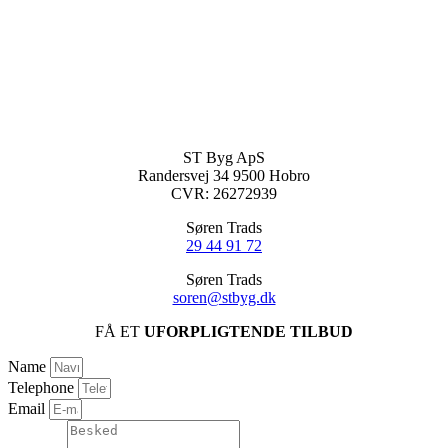
ST Byg ApS
Randersvej 34 9500 Hobro
CVR: 26272939
Søren Trads
29 44 91 72
Søren Trads
soren@stbyg.dk
FÅ ET
UFORPLIGTENDE TILBUD
Name
Telephone
Email