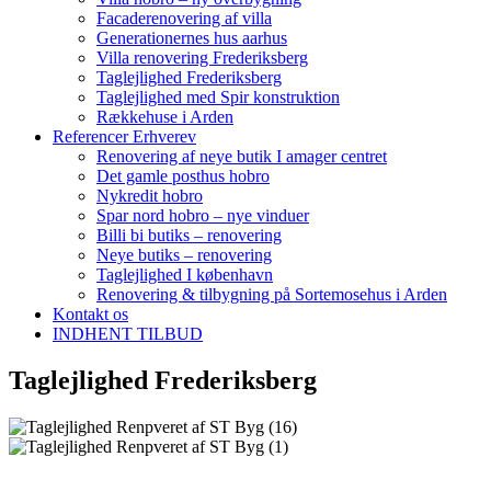
Facaderenovering af villa
Generationernes hus aarhus
Villa renovering Frederiksberg
Taglejlighed Frederiksberg
Taglejlighed med Spir konstruktion
Rækkehuse i Arden
Referencer Erhverev
Renovering af neye butik I amager centret
Det gamle posthus hobro​
Nykredit hobro
Spar nord hobro – nye vinduer
Billi bi butiks – renovering
Neye butiks – renovering
Taglejlighed I københavn
Renovering & tilbygning på Sortemosehus i Arden
Kontakt os
INDHENT TILBUD
Taglejlighed
Frederiksberg