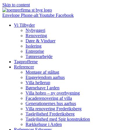
Skip to content
Envelope
Phone-alt
Youtube
Facebook
Vi Tilbyder
Nybyggeri
Renovering
Døre & Vinduer
Isolering
Entreprise
Tømrerarbejde
Tagprofferne
Referencer
Montage af ståltag
Etageejendom aarhus
Villa hellerup
Børnehave I arden
Villa hobro – ny overbygning
Facaderenovering af villa
Generationernes hus aarhus
Villa renovering Frederiksberg
Taglejlighed Frederiksberg
Taglejlighed med Spir konstruktion
Rækkehuse i Arden
Referencer Erhverev